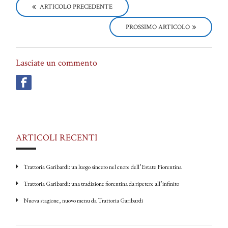
o
ARTICOLO PRECEDENTE
s
t
PROSSIMO ARTICOLO
n
a
v
i
Lasciate un commento
g
a
t
i
o
n
ARTICOLI RECENTI
Trattoria Garibardi: un luogo sincero nel cuore dell’Estate Fiorentina
Trattoria Garibardi: una tradizione fiorentina da ripetere all’infinito
Nuova stagione, nuovo menu da Trattoria Garibardi