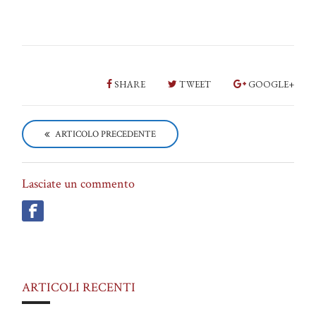
SHARE
TWEET
GOOGLE+
P
o
ARTICOLO PRECEDENTE
s
t
n
a
Lasciate un commento
v
i
g
a
t
i
o
n
ARTICOLI RECENTI