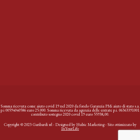
Somma ricevuta come aiuto covid 19 nel 2020 da fondo Garanzia PMi aiuto di stato s.a.
p.i 00594040586 euro 25.000. Somma ricevuta da agenzia delle entrate p.i. 06363391001
contributo sostegno 2020 covid 19 euro 55938,00.
Copyright © 2023 Garibardi srl - Designed by
Hubic Marketing
- Sito ottimizzato by
InYourLife