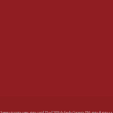
Somma ricevuta come aiuto covid 19 nel 2020 da fondo Garanzia PMi aiuto di stato s.a.