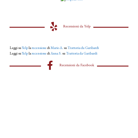
Recensioni da Yelp
Leggi su
Yelp
la
recensione
di
Mario A.
su
Trattoria da Garibardi
Leggi su
Yelp
la
recensione
di
Anna S.
su
Trattoria da Garibardi
Recensioni da Facebook