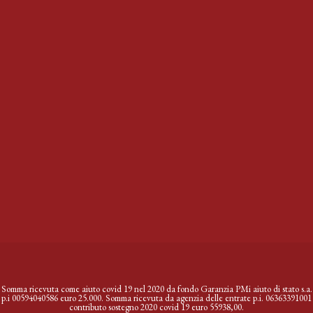
Somma ricevuta come aiuto covid 19 nel 2020 da fondo Garanzia PMi aiuto di stato s.a.
p.i 00594040586 euro 25.000. Somma ricevuta da agenzia delle entrate p.i. 06363391001
contributo sostegno 2020 covid 19 euro 55938,00.