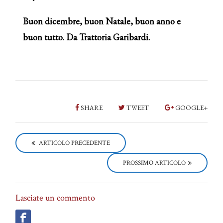
Buon dicembre, buon Natale, buon anno e
buon tutto. Da Trattoria Garibardi.
SHARE
TWEET
GOOGLE+
P
o
ARTICOLO PRECEDENTE
s
t
PROSSIMO ARTICOLO
n
a
v
i
Lasciate un commento
g
a
t